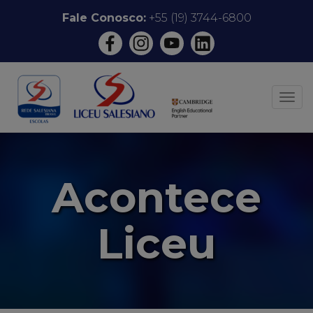
Pular
Fale Conosco:
+55 (19) 3744-6800
para
o
conteúdo
ALT
Acontece
Liceu