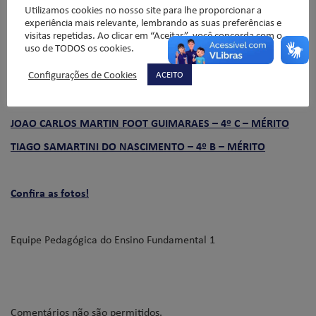
MARIA FERNANDA DE OLIVEIRA MONTE – 4º D – MÉRITO
Utilizamos cookies no nosso site para lhe proporcionar a
experiência mais relevante, lembrando as suas preferências e
MICAELA DE VUONO MONTAGNER – 4º D – MÉRITO
visitas repetidas. Ao clicar em “Aceitar”, você concorda com o
uso de TODOS os cookies.
ISABELLA RADI SOUZA – 4º E – MÉRITO
Configurações de Cookies
ACEITO
MARIA ISABEL GARCIA DE OLIVEIRA – 4º E – MÉRITO
VITOR RIBEIRO CUNHA – 4º E – MÉRITO
JOAO CARLOS MARTIN FOOT GUIMARAES – 4º C – MÉRITO
TIAGO SAMARTINI DO NASCIMENTO – 4º B – MÉRITO
Confira as fotos!
Equipe Pedagógica do Ensino Fundamental 1
Comentários não são permitidos.