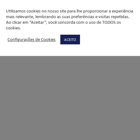
eiro Simulado de 2018. Esperamos que tenham feito com muita atenç
Utilizamos cookies no nosso site para lhe proporcionar a experiência
mais relevante, lembrando as suas preferências e visitas repetidas.
Ao clicar em “Aceitar”, você concorda com o uso de TODOS os
 professores.
cookies.
Configurações de Cookies
ACEITO