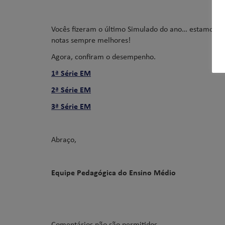
Vocês fizeram o último Simulado do ano… estamos q
notas sempre melhores!
Agora, confiram o desempenho.
1ª Série EM
2ª Série EM
3ª Série EM
Abraço,
Equipe Pedagógica do Ensino Médio
Comentários não são permitidos.