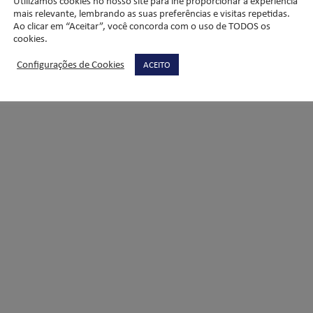
Utilizamos cookies no nosso site para lhe proporcionar a experiência
mais relevante, lembrando as suas preferências e visitas repetidas.
Ao clicar em “Aceitar”, você concorda com o uso de TODOS os
cookies.
uase chegando à reta final! Muito foco nesse momento para conquis
Configurações de Cookies
ACEITO