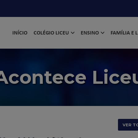
INÍCIO
COLÉGIO LICEU
ENSINO
FAMÍLIA E 
Acontece Lice
VER T