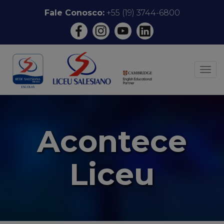
Pular
Fale Conosco:
+55 (19) 3744-6800
para
o
conteúdo
ALT
Acontece
Liceu