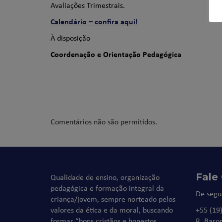
Avaliações Trimestrais.
Calendário – confira aqui!
À disposição
Coordenação e Orientação Pedagógica
Comentários não são permitidos.
Fale
Qualidade de ensino, organização
pedagógica e formação integral da
De segu
criança/jovem, sempre norteado pelos
valores da ética e da moral, buscando
+55 (19
formar “bons cristãos e honestos
R. Baro