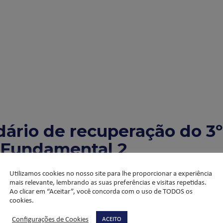
dário de recuperação do 3º
o Fundamental 2
Utilizamos cookies no nosso site para lhe proporcionar a experiência
mais relevante, lembrando as suas preferências e visitas repetidas.
Ao clicar em “Aceitar”, você concorda com o uso de TODOS os
estre.
cookies.
rio, para retomada de conteúdos antes da Avaliação Integrada e da
Configurações de Cookies
ACEITO