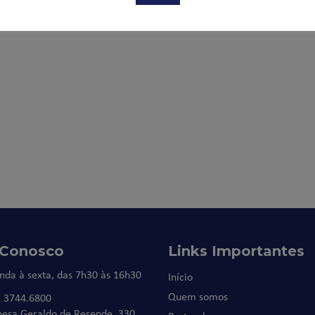
 Conosco
Links Importantes
nda à sexta, das 7h30 às 16h30
Início
Quem somos
) 3744.6800
nesa Geraldo de Resende, 330