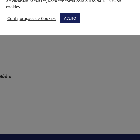
Ao clicar em “Aceitar”, você concorda com o uso de TODOS os
cookies.
s do primeiro trimestre.
importante para que os jovens alcancem o sucesso que todos nós de
Configurações de Cookies
ACEITO
Médio