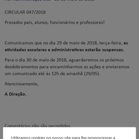
CIRCULAR 047/2018
Prezados pais, alunos, funcionários e professores!
Comunicamos que no dia 29 de maio de 2018, terça-feira,
as
atividades escolares e administrativas estarão suspensas.
Para o dia 30 de maio de 2018, aguardaremos os próximos
desdobramentos para encaminharmos as ações e enviaremos
um comunicado até às 12h de amanhã (29/05).
Atenciosamente,
A Direção.
Comentários não são permitidos.
Utilizamos cookies no nosso site para lhe proporcionar a