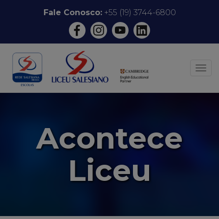
Pular
Fale Conosco:
+55 (19) 3744-6800
para
o
conteúdo
ALT
Acontece
Liceu