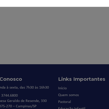
 Conosco
Links Importantes
nda à sexta, das 7h30 às 16h30
Início
Quem somos
) 3744.6800
nesa Geraldo de Resende, 330
Pastoral
075-270 – Campinas/SP
Educação Infantil