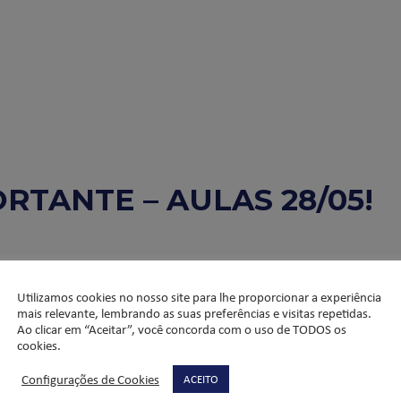
TANTE – AULAS 28/05!
a-feira, a escola estará em funcionamento.
Utilizamos cookies no nosso site para lhe proporcionar a experiência
mais relevante, lembrando as suas preferências e visitas repetidas.
vos, aplicação de instrumentos avaliativos e as faltas serão abonad
Ao clicar em “Aceitar”, você concorda com o uso de TODOS os
cookies.
s os próximos desdobramentos para encaminharmos as ações.
Configurações de Cookies
ACEITO