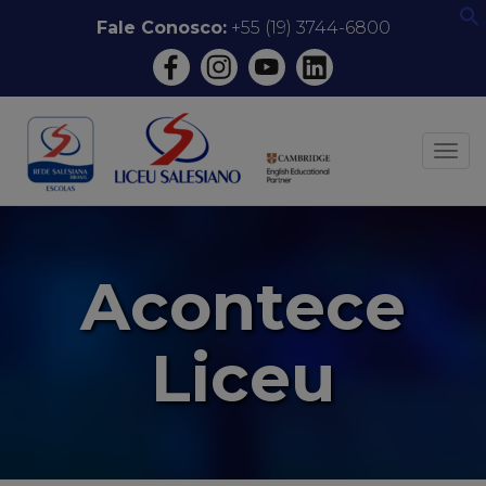
Pular
Fale Conosco:
+55 (19) 3744-6800
f
para
o
conteúdo
ALT
Acontece
Liceu