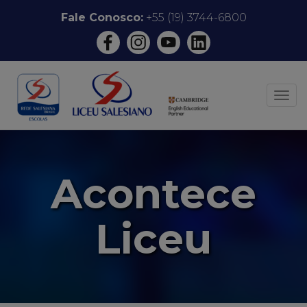
Pular
Fale Conosco:
+55 (19) 3744-6800
para
o
conteúdo
ALT
Acontece
Liceu