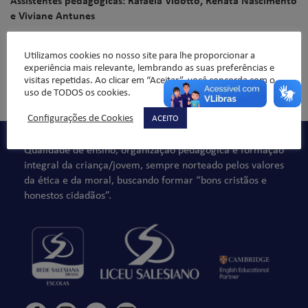
Assistentes pedagógicas: Rafaela Vidotto, Renata Nascimento
e Viviane Antunes
Utilizamos cookies no nosso site para lhe proporcionar a
experiência mais relevante, lembrando as suas preferências e
visitas repetidas. Ao clicar em “Aceitar”, você concorda com o
Comentários não são permitidos.
uso de TODOS os cookies.
Configurações de Cookies
ACEITO
Qualidade de ensino, organização pedagógica e formação
integral da criança/jovem, sempre norteado pelos valores
da ética e da moral, buscando formar “bons cristãos e
honestos cidadãos”.