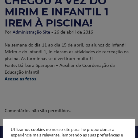
CHEGOU A VEZ DO
MIRIM E INFANTIL 1
IREM À PISCINA!
Por
Administração Site
- 26 de abril de 2016
Na semana do dia 11 ao dia 15 de abril, os alunos do Infantil
Mirim e do Infantil 1, iniciaram as atividades de recreação na
piscina. As turminhas se divertiram muito!!!
Fonte: Bárbara Sparapan – Auxiliar de Coordenação da
Educação Infantil
Acesse as fotos
Comentários não são permitidos.
Utilizamos cookies no nosso site para lhe proporcionar a
experiência mais relevante, lembrando as suas preferências e