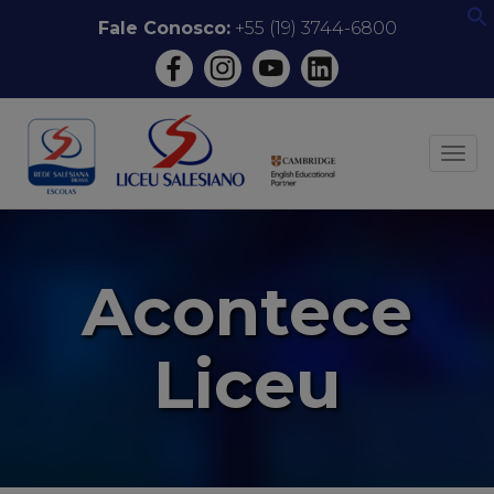
Pular
Fale Conosco:
+55 (19) 3744-6800
f
para
o
conteúdo
ALT
Acontece
Liceu