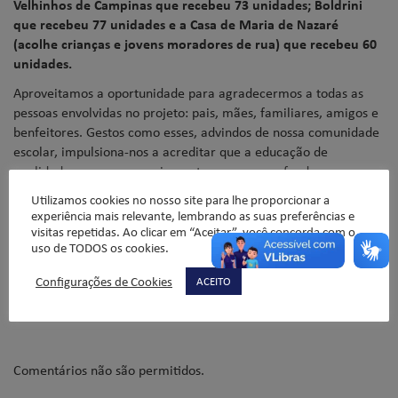
Velhinhos de Campinas que recebeu 73 unidades; Boldrini
que recebeu 77 unidades e a Casa de Maria de Nazaré
(acolhe crianças e jovens moradores de rua) que recebeu 60
unidades.
Aproveitamos a oportunidade para agradecermos a todas as
pessoas envolvidas no projeto: pais, mães, familiares, amigos e
benfeitores. Gestos como esses, advindos de nossa comunidade
escolar, impulsiona-nos a acreditar que a educação de
qualidade passa necessariamente por uma profunda
humanização.
Utilizamos cookies no nosso site para lhe proporcionar a
experiência mais relevante, lembrando as suas preferências e
Confira as fotos!
visitas repetidas. Ao clicar em “Aceitar”, você concorda com o
uso de TODOS os cookies.
Valquíria Marino – Professora do Ensino Fundamental 2
Configurações de Cookies
ACEITO
Comentários não são permitidos.