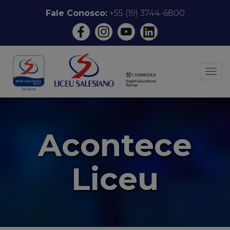
Pular
Fale Conosco:
+55 (19) 3744-6800
para
o
conteúdo
ALT
Acontece
Liceu