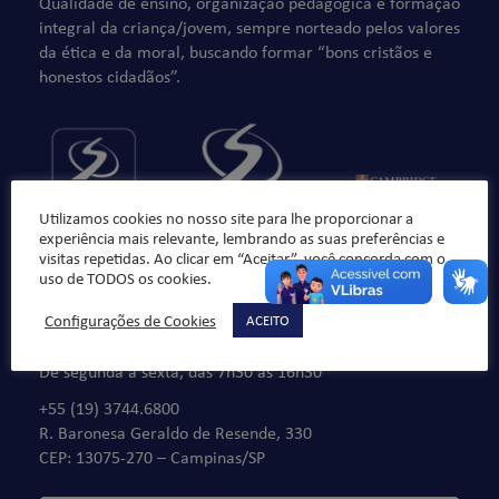
Qualidade de ensino, organização pedagógica e formação
integral da criança/jovem, sempre norteado pelos valores
da ética e da moral, buscando formar “bons cristãos e
honestos cidadãos”.
Utilizamos cookies no nosso site para lhe proporcionar a
experiência mais relevante, lembrando as suas preferências e
visitas repetidas. Ao clicar em “Aceitar”, você concorda com o
uso de TODOS os cookies.
Configurações de Cookies
ACEITO
Fale Conosco
De segunda à sexta, das 7h30 às 16h30
+55 (19) 3744.6800
R. Baronesa Geraldo de Resende, 330
CEP: 13075-270 – Campinas/SP