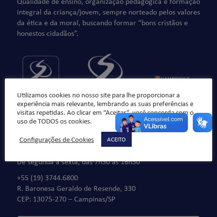
Qualidade de ensino, organização pedagógica e formação
integral da criança/jovem, sempre norteado pelos valores
da ética e da moral, buscando formar “bons cristãos e
honestos cidadãos”.
Utilizamos cookies no nosso site para lhe proporcionar a
experiência mais relevante, lembrando as suas preferências e
visitas repetidas. Ao clicar em “Aceitar”, você concorda com o
uso de TODOS os cookies.
Configurações de Cookies
ACEITO
Fale Conosco
De segunda à sexta, das 7h30 às 16h30
+55 (19) 3744.6800
R. Baronesa Geraldo de Resende, 330
CEP: 13075-270 – Campinas/SP