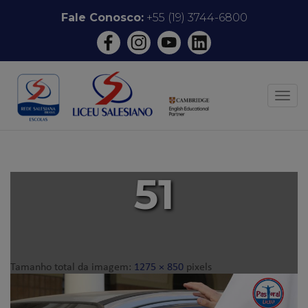
Pular
Fale Conosco:
+55 (19) 3744-6800
para
o
conteúdo
ALT
51
Tamanho total da imagem:
1275
×
850
pixels