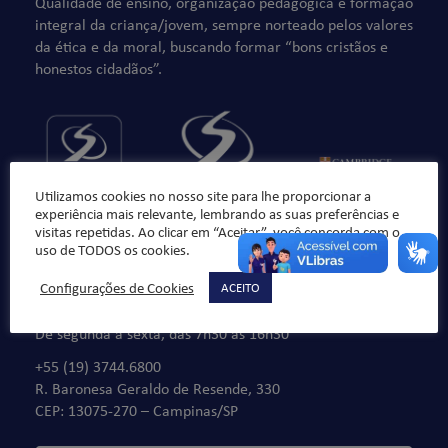
Qualidade de ensino, organização pedagógica e formação
integral da criança/jovem, sempre norteado pelos valores
da ética e da moral, buscando formar “bons cristãos e
honestos cidadãos”.
Utilizamos cookies no nosso site para lhe proporcionar a
experiência mais relevante, lembrando as suas preferências e
visitas repetidas. Ao clicar em “Aceitar”, você concorda com o
uso de TODOS os cookies.
Configurações de Cookies
ACEITO
Fale Conosco
De segunda à sexta, das 7h30 às 16h30
+55 (19) 3744.6800
R. Baronesa Geraldo de Resende, 330
CEP: 13075-270 – Campinas/SP