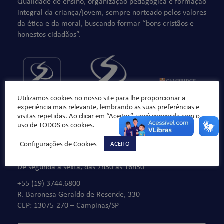
Qualidade de ensino, organização pedagógica e formação
integral da criança/jovem, sempre norteado pelos valores
da ética e da moral, buscando formar “bons cristãos e
honestos cidadãos”.
Utilizamos cookies no nosso site para lhe proporcionar a
experiência mais relevante, lembrando as suas preferências e
visitas repetidas. Ao clicar em “Aceitar”, você concorda com o
uso de TODOS os cookies.
Configurações de Cookies
ACEITO
Fale Conosco
De segunda à sexta, das 7h30 às 16h30
+55 (19) 3744.6800
R. Baronesa Geraldo de Resende, 330
CEP: 13075-270 – Campinas/SP