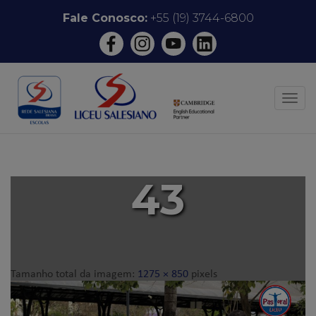
Pular
Fale Conosco:
+55 (19) 3744-6800
para
o
conteúdo
ALT
43
Tamanho total da imagem:
1275
×
850
pixels