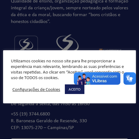
Qualidade de ensino, organização pedagógica e formação
integral da criança/jovem, sempre norteado pelos valores
da ética e da moral, buscando formar “bons cristãos e
honestos cidadãos”.
Utilizamos cookies no nosso site para lhe proporcionar a
experiência mais relevante, lembrando as suas preferências e
visitas repetidas. Ao clicar em “Aceitar”, você concorda com o
uso de TODOS os cookies.
Configurações de Cookies
ACEITO
Fale Conosco
De segunda à sexta, das 7h30 às 16h30
+55 (19) 3744.6800
R. Baronesa Geraldo de Resende, 330
CEP: 13075-270 – Campinas/SP