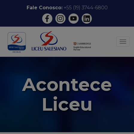
Pular
Fale Conosco:
+55 (19) 3744-6800
para
o
conteúdo
ALT
Acontece
Liceu