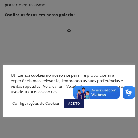
prazer e entusiasmo.
Confira as fotos em nossa galeria:
Utilizamos cookies no nosso site para lhe proporcionar a
Deixe um comentário
experiência mais relevante, lembrando as suas preferências e
visitas repetidas. Ao clicar em “Aceitar”, você concorda com o
O seu endereço de e-mail não será publicado.
Campos
uso de TODOS os cookies.
obrigatórios são marcados com
*
Configurações de Cookies
ACEITO
Comentário
*