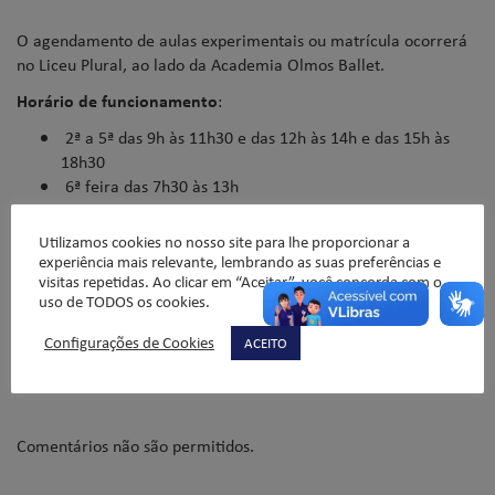
O agendamento de aulas experimentais ou matrícula ocorrerá
no Liceu Plural, ao lado da Academia Olmos Ballet.
Horário de funcionamento
:
2ª a 5ª das 9h às 11h30 e das 12h às 14h e das 15h às
18h30
6ª feira das 7h30 às 13h
Responsável pela matrícula:
Silvana Mara Del Cole
Utilizamos cookies no nosso site para lhe proporcionar a
experiência mais relevante, lembrando as suas preferências e
visitas repetidas. Ao clicar em “Aceitar”, você concorda com o
André Heller e Marcelle Rodrigues
uso de TODOS os cookies.
Configurações de Cookies
ACEITO
Comentários não são permitidos.