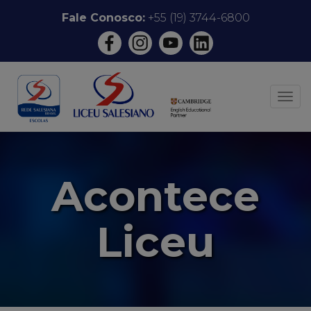
Pular
Fale Conosco:
+55 (19) 3744-6800
para
o
conteúdo
ALT
Acontece
Liceu