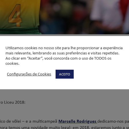
u em uma parceria para
Utilizamos cookies no nosso site para lhe proporcionar a experiência
mais relevante, lembrando as suas preferências e visitas repetidas.
Ao clicar em “Aceitar”, você concorda com o uso de TODOS os
cookies.
Configurações de Cookies
ACEITO
a para os alunos do Liceu, as Atividades Extracurriculares 2018 dão
o Liceu 2018:
co de vôlei – e a multicampeã
Marcelle Rodrigues
dedicamo-nos p
agora temos uma novidade muito legal: em
2018
, estaremos junto a v