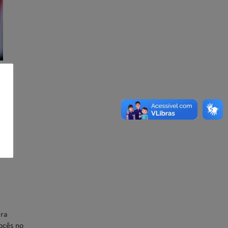
 as
ara
ocês no