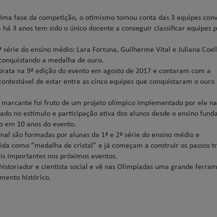
ltima fase da competição, o otimismo tomou conta das 3 equipes con
á há 3 anos tem sido o único docente a conseguir classificar equipes 
ª série do ensino médio: Lara Fortuna, Guilherme Vital e Juliana Coel
conquistando a medalha de ouro.
 prata na 9ª edição do evento em agosto de 2017 e contaram com a
contestável de estar entre as cinco equipes que conquistaram o ouro
do marcante foi fruto de um projeto olímpico implementado por ele na
o no estímulo e participação ativa dos alunos desde o ensino fund
do em 10 anos do evento.
nal são formadas por alunas da 1ª e 2ª série do ensino médio e
da como “medalha de cristal” e já começam a construir os passos tr
is importantes nos próximos eventos.
istoriador e cientista social e vê nas Olimpíadas uma grande ferra
mento histórico.