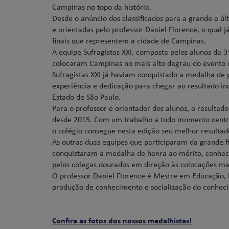
Campinas no topo da história.
Desde o anúncio dos classificados para a grande e ú
e orientadas pelo professor Daniel Florence, o qual j
finais que representem a cidade de Campinas.
A equipe Sufragistas XXI, composta pelos alunos da 3
colocaram Campinas no mais alto degrau do evento 
Sufragistas XXI já haviam conquistado a medalha de
experiência e dedicação para chegar ao resultado in
Estado de São Paulo.
Para o professor e orientador dos alunos, o resulta
desde 2015. Com um trabalho a todo momento centrad
o colégio consegue nesta edição seu melhor resulta
As outras duas equipes que participaram da grande fi
conquistaram a medalha de honra ao mérito, conheci
pelos colegas dourados em direção às colocações ma
O professor Daniel Florence é Mestre em Educação, h
produção de conhecimento e socialização do conheci
Confira as fotos dos nossos medalhistas!