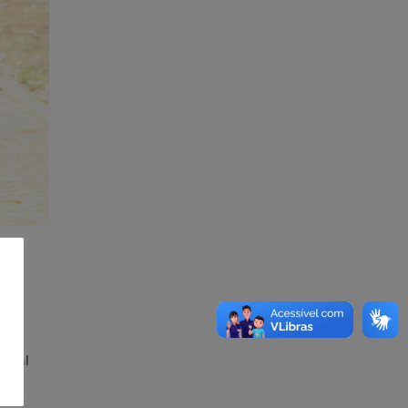
ional
s
u