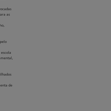
vocadas
para as
ho,
 pelo
 escola
amental,
ilhados
menta de