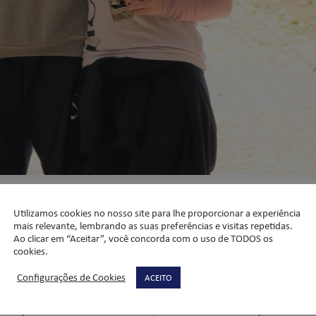
istam medalha de ouro na
Utilizamos cookies no nosso site para lhe proporcionar a experiência
em História do Brasil
mais relevante, lembrando as suas preferências e visitas repetidas.
Ao clicar em “Aceitar”, você concorda com o uso de TODOS os
cookies.
Configurações de Cookies
ACEITO
dição da Olimpíada Nacional em História do Brasil (ONHB). A tradic
ção de 14,3 mil equipes e um total de 57,5 mil inscritos de todos o
l e disputada da história do evento, foi o Liceu Salesiano quem coloco