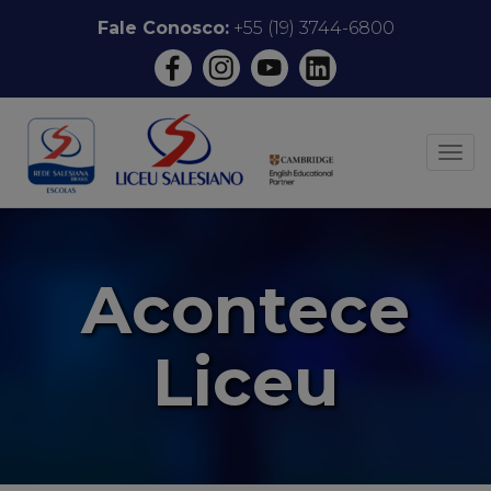
Pular
Fale Conosco:
+55 (19) 3744-6800
para
o
conteúdo
ALT
Acontece
Liceu