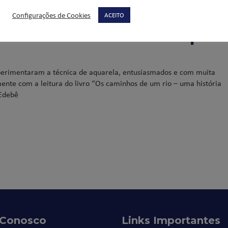
Configurações de Cookies
ACEITO
perimentam técnica aquare
experimentaram a técnica de aquarela, entusiasmados e com muita
mente com a leitura do livro “Os caminhos de um rio – uma história
 Edebê
 Conosco
Links Importantes