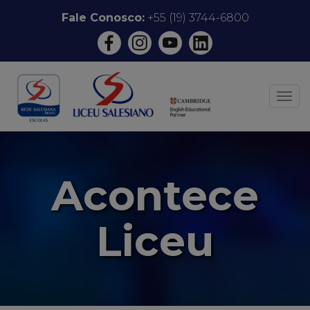
Pular
Fale Conosco:
+55 (19) 3744-6800
para
o
conteúdo
ALT
Acontece
Liceu