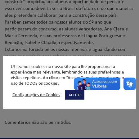
construir” propiciou aos alunos a oportunidade de pensar e
escrever como deveria ser o Brasil do futuro, e de que maneira
eles pretendem colaborar para a construção desse país.
Parabenizamos todos os nossos alunos do 9º ano que
participaram do concurso, as alunas vencedoras, Ana Clara e
Maria Fernanda, e suas professoras de Língua Portuguesa e
Redação, Isabel e Cláudia, respectivamente.
Estamos na torcida pelas nossas meninas e aguardando com
muita curiosidade para saber o que sonham nossos jovens para
o Brasil e como fazer dele um pais melhor para todos.
Utilizamos cookies no nosso site para lhe proporcionar a
experiência mais relevante, lembrando as suas preferências e
visitas repetidas. Ao clicar em “Aceitar”, você concorda com o
Vera S. de Oliveira – Coordenadora Pedagógica do Ensino
uso de TODOS os cookies.
Fundamental 2
Configurações de Cookies
ACEITO
Comentários não são permitidos.