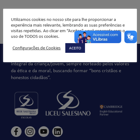
Utilizamos cookies no nosso site para lhe proporcionar a
experiência mais relevante, lembrando as suas preferências e
Comentários não são permitidos.
visitas repetidas. Ao clicar em “Aceitar”, você concorda com o
uso de TODOS os cookies.
Configurações de Cookies
ACEITO
Qualidade de ensino, organização pedagógica e formação
integral da criança/jovem, sempre norteado pelos valores
da ética e da moral, buscando formar “bons cristãos e
honestos cidadãos”.