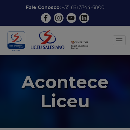
Pular
Fale Conosco:
+55 (19) 3744-6800
para
o
conteúdo
ALT
Acontece
Liceu