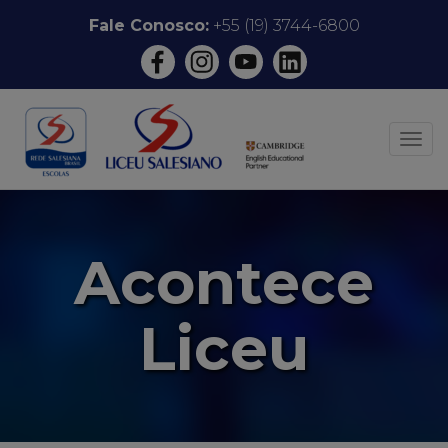
Pular
Fale Conosco:
+55 (19) 3744-6800
para
o
conteúdo
ALT
Acontece
Liceu