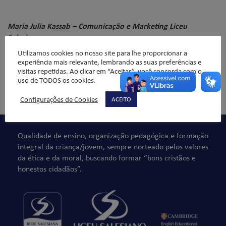
Maria Julia Kassab – Comunicação e Marketing Liceu
Salesiano
Utilizamos cookies no nosso site para lhe proporcionar a
experiência mais relevante, lembrando as suas preferências e
visitas repetidas. Ao clicar em “Aceitar”, você concorda com o
uso de TODOS os cookies.
Comentários não são permitidos.
Configurações de Cookies
ACEITO
Qualidade de ensino, organização pedagógica e formação
integral da criança/jovem, sempre norteado pelos valores
da ética e da moral, buscando formar “bons cristãos e
honestos cidadãos”.