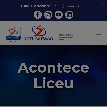
Pular
Fale Conosco:
+55 (19) 3744-6800
f
para
o
conteúdo
ALT
Acontece
Liceu