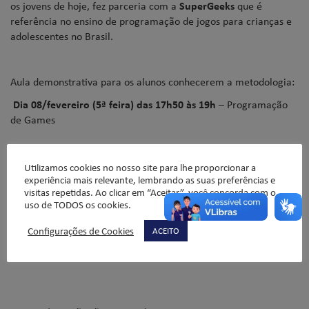
os jovens de hoje, fez parceria com a
SuperGeeks
que é
referência no ensino de programação de jogos para crianças e
adolescentes no Brasil.
Aula demonstrativa para os alunos conhecerem a metodologia:
Dia 08/fevereiro (5ª feira) das 17h50 às 19h
– Programação
de Games
Clique
AQUI
para se inscrever nas aulas
Utilizamos cookies no nosso site para lhe proporcionar a
demonstrativas (escolher a turma antes de clicar em
experiência mais relevante, lembrando as suas preferências e
visitas repetidas. Ao clicar em “Aceitar”, você concorda com o
MATRICULAR).
uso de TODOS os cookies.
Configurações de Cookies
ACEITO
Equipe de Tecnologia da Educação – Liceu