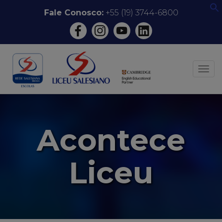
Pular
Fale Conosco:
+55 (19) 3744-6800
f
para
o
conteúdo
ALT
Acontece
Liceu