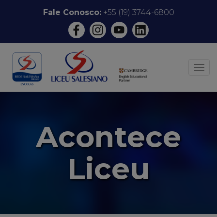
Pular
Fale Conosco:
+55 (19) 3744-6800
para
o
conteúdo
ALT
Acontece
Liceu