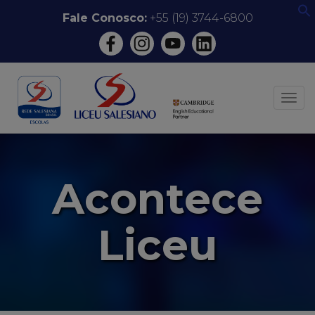
Pular
Fale Conosco:
+55 (19) 3744-6800
f
para
o
conteúdo
ALT
Acontece
Liceu