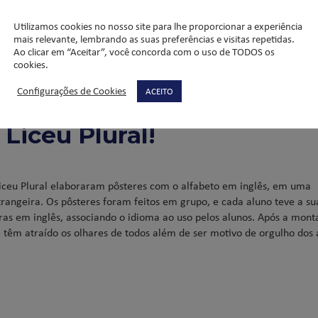
Utilizamos cookies no nosso site para lhe proporcionar a experiência
mais relevante, lembrando as suas preferências e visitas repetidas.
Ao clicar em “Aceitar”, você concorda com o uso de TODOS os
cookies.
Configurações de Cookies
ACEITO
Liceu Plural!
Liceu Plural elaboraram pôsteres com o alfabeto em inglês, em uma
trangeira. Os pôsteres foram feitos em grupo, e cada aluno teve a su
vras em inglês, associando o idioma ao uso pelos alunos. Após a mon
 e têm atraído os olhares de todos além de ser motivo de orgulho dos 