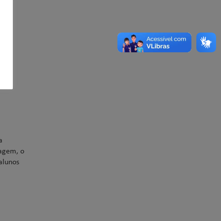
a
tagem, o
alunos