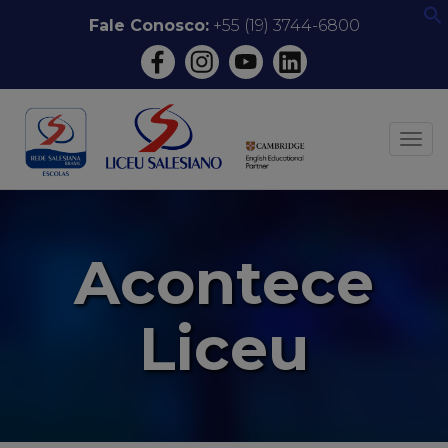
Pular
Fale Conosco:
+55 (19) 3744-6800
f
para
o
conteúdo
ALT
Acontece
Liceu