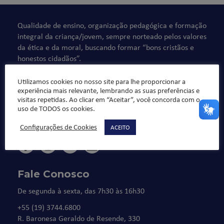
Qualidade de ensino, organização pedagógica e formação
integral da criança/jovem, sempre norteado pelos valores
da ética e da moral, buscando formar “bons cristãos e
honestos cidadãos”.
Utilizamos cookies no nosso site para lhe proporcionar a
experiência mais relevante, lembrando as suas preferências e
visitas repetidas. Ao clicar em “Aceitar”, você concorda com o
uso de TODOS os cookies.
Configurações de Cookies
ACEITO
Fale Conosco
De segunda à sexta, das 7h30 às 16h30
+55 (19) 3744.6800
R. Baronesa Geraldo de Resende, 330