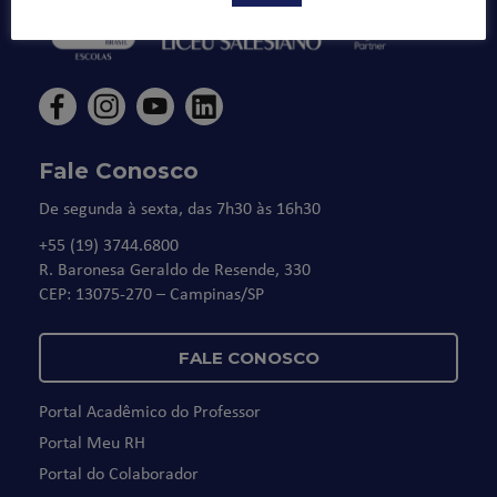
Fale Conosco
De segunda à sexta, das 7h30 às 16h30
+55 (19) 3744.6800
R. Baronesa Geraldo de Resende, 330
CEP: 13075-270 – Campinas/SP
FALE CONOSCO
Portal Acadêmico do Professor
Portal Meu RH
Portal do Colaborador