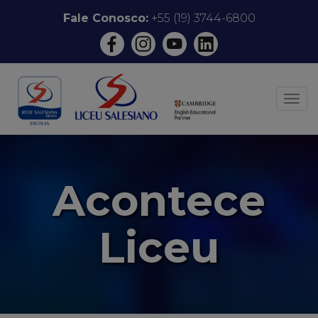
Pular
Fale Conosco:
+55 (19) 3744-6800
para
o
conteúdo
ALT
Acontece
Liceu