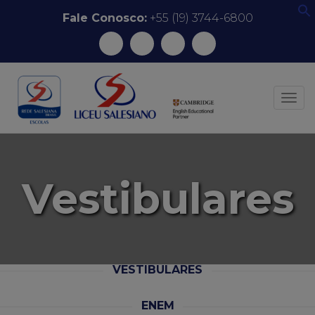
Pular
Fale Conosco:
+55 (19) 3744-6800
f
para
o
conteúdo
ALT
Vestibulares
VESTIBULARES
ENEM