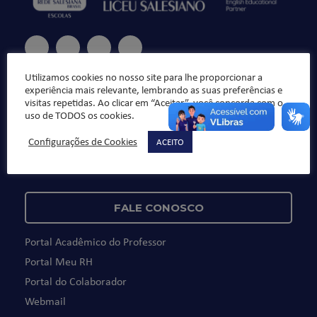
Utilizamos cookies no nosso site para lhe proporcionar a
Fale Conosco
experiência mais relevante, lembrando as suas preferências e
visitas repetidas. Ao clicar em “Aceitar”, você concorda com o
De segunda à sexta, das 7h30 às 16h30
uso de TODOS os cookies.
+55 (19) 3744.6800
Configurações de Cookies
ACEITO
R. Baronesa Geraldo de Resende, 330
CEP: 13075-270 – Campinas/SP
FALE CONOSCO
Portal Acadêmico do Professor
Portal Meu RH
Portal do Colaborador
Webmail