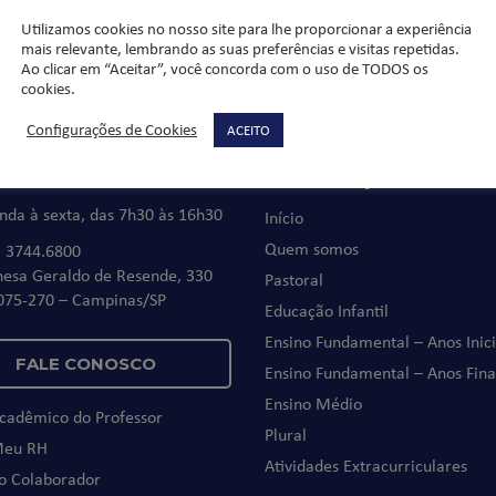
Corpo e Mente
Utilizamos cookies no nosso site para lhe proporcionar a experiência
mais relevante, lembrando as suas preferências e visitas repetidas.
Dicas Profissionais
Ao clicar em “Aceitar”, você concorda com o uso de TODOS os
cookies.
Configurações de Cookies
ACEITO
 Conosco
Links Importantes
nda à sexta, das 7h30 às 16h30
Início
Quem somos
) 3744.6800
nesa Geraldo de Resende, 330
Pastoral
075-270 – Campinas/SP
Educação Infantil
Ensino Fundamental – Anos Inici
FALE CONOSCO
Ensino Fundamental – Anos Fina
Ensino Médio
Acadêmico do Professor
Plural
Meu RH
Atividades Extracurriculares
do Colaborador