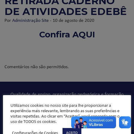
RETIRADA CADERNO
DE ATIVIDADES EDEBÊ
Por
Administração Site
- 10 de agosto de 2020
Confira
AQUI
Comentários não são permitidos.
Qualidade de ensino, organização pedagógica e formação
integral da criança/jovem, sempre norteado pelos valores
Utilizamos cookies no nosso site para lhe proporcionar a
da ética e da moral, buscando formar “bons cristãos e
experiência mais relevante, lembrando as suas preferências e
honestos cidadãos”.
visitas repetidas. Ao clicar em “Aceitar”, você concorda com o
uso de TODOS os cookies.
Configurações de Cookies
ACEITO