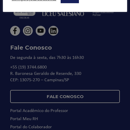
Fale Conosco
De segunda à sexta, das 7h30 às 16h30
+55 (19) 3744.6800
R. Baronesa Geraldo de Resende, 330
CEP: 13075-270 – Campinas/SP
FALE CONOSCO
Portal Acadêmico do Professor
Portal Meu RH
Portal do Colaborador