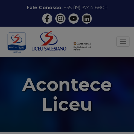
Pular
Fale Conosco:
+55 (19) 3744-6800
para
o
conteúdo
ALT
Acontece
Liceu