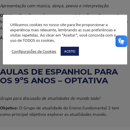
Apresentação com música, dança, poesia e interpretação.
Objetivo:
Desafiar os alunos para a participação no Canguru de
Matemática Brasil e na OBA (Olimpíada Brasileira de Astronomia e
Utilizamos cookies no nosso site para lhe proporcionar a
Astronáutica).
experiência mais relevante, lembrando as suas preferências e
visitas repetidas. Ao clicar em “Aceitar”, você concorda com o
Alunos Envolvidos:
4º e 5º anos.
uso de TODOS os cookies.
Configurações de Cookies
ACEITO
AULAS DE ESPANHOL PARA
OS 9ºS ANOS – OPTATIVA
Grupo para discussão de atualidades do mundo todo!
Objetivo:
O Grupo de atualidade do Ensino Fundamental 2 tem
como principal objetivos explorar as atualidades mundo.