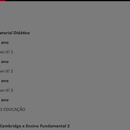
terial Didático
 ano
n it! 1
 ano
n it! 2
 ano
n it! 3
 ano
AS EDUCAÇÃO
Cambridge e Ensino Fundamental 2