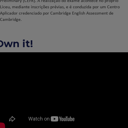
Preliminary (CEFR). A realização do exame acontece no próprio
Liceu, mediante inscrições prévias, e é conduzida por um Centro
Aplicador credenciado por Cambridge English Assessment de
Cambridge.
Own it!