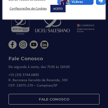
honestos cidadãos”.
Configurações de Cookies
ACEITO
Fale Conosco
De segunda à sexta, das 7h30 às 16h30
+55 (19) 3744.6800
R. Baronesa Geraldo de Resende, 330
CEP: 13075-270 – Campinas/SP
FALE CONOSCO