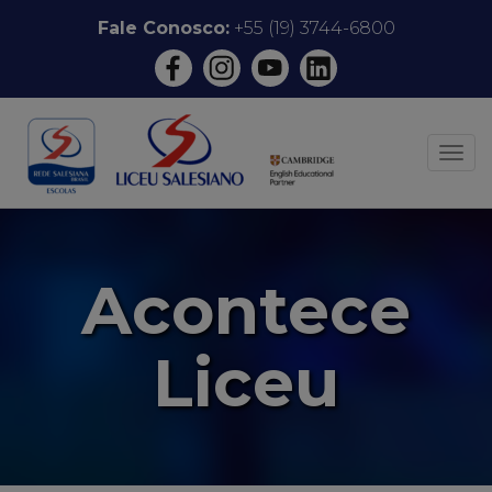
Pular
Fale Conosco:
+55 (19) 3744-6800
para
o
conteúdo
ALT
Acontece
Liceu