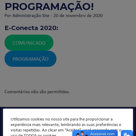
PROGRAMAÇÃO!
Por
Administração Site
- 20 de novembro de 2020
E-Conecta 2020:
COMUNICADO
PROGRAMAÇÃO
Comentários não são permitidos.
Utilizamos cookies no nosso site para lhe proporcionar a
Qualidade de ensino, organização pedagógica e formação
experiência mais relevante, lembrando as suas preferências e
integral da criança/jovem, sempre norteado pelos valores
visitas repetidas. Ao clicar em “Aceitar”, você concorda com o
da ética e da moral, buscando formar “bons cristãos e
uso de TODOS os cookies.