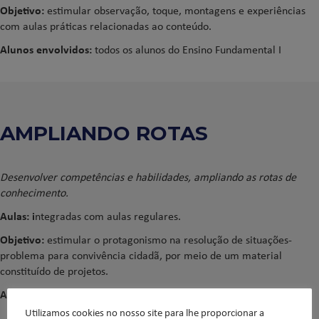
Objetivo:
e
stimular
observação, toque, montagens e experiências
com aulas práticas relacionadas ao conteúdo.
Alunos envolvidos:
todos os alunos do Ensino Fundamental I
AMPLIANDO ROTAS
Desenvolver competências e habilidades, ampliando as rotas de
conhecimento.
Aulas: i
ntegradas com aulas regulares.
Objetivo:
e
stimular o protagonismo na resolução de situações-
problema para convivência cidadã, por meio de um material
constituído de projetos.
Alunos envolvidos:
todos os alunos do Ensino Fundamental I
.
Utilizamos cookies no nosso site para lhe proporcionar a