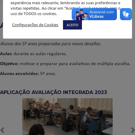
experiência mais relevante, lembrando as suas preferências e
visitas repetidas. Ao clicar em “Aceitar”, você concorda com o
uso de TODOS os cookies.
AVALIAÇÃO INTEGRADA
Configurações de Cookies
ACEITO
Alunos dos 5º anos preparados para novos desafios.
Aulas:
durante as
aulas regulares.
Objetivo:
motivar e preparar para avaliativas de múltipla escolha.
Alunos envolvidos:
5º anos.
APLICAÇÃO AVALIAÇÃO INTEGRADA 2023