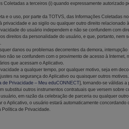
oletadas a terceiros (i) quando expressamente autorizado pelo u
ta e o uso, por parte da TOTVS, das Informações Coletadas nos
 privacidade e ao sigilo ou qualquer outro direito relacionado 
privacidade do usuário independem e não se confundem com direit
ros direitos da personalidade do usuário, e que, portanto, nem
.
squer danos ou problemas decorrentes da demora, interrupção
cativo não se confundem com o provimento de acesso à Internet
ários que acessam o Aplicativo.
rivacidade a qualquer tempo, por qualquer motivo, seja em dec
ajustes na segurança do Aplicativo ou quaisquer outros motivos
a de Privacidade – Meu eduCONNECT
], tornando-se válidas a
m substitui outros instrumentos contratuais que versem sobre 
usuário, em razão da celebração de parceria ou qualquer outro
zar o Aplicativo, o usuário estará automaticamente concordando
 Política de Privacidade.