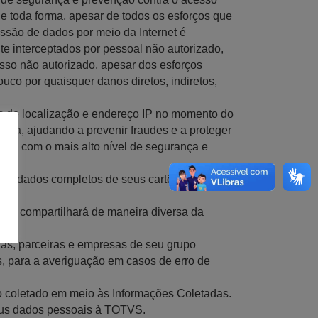
De toda forma, apesar de todos os esforços que
ssão de dados por meio da Internet é
e interceptados por pessoal não autorizado,
esso não autorizado, apesar dos esforços
co por quaisquer danos diretos, indiretos,
es de localização e endereço IP no momento do
nça, ajudando a prevenir fraudes e a proteger
adas com o mais alto nível de segurança e
s dados completos de seus cartões não ficam
 ou compartilhará de maneira diversa da
as, parceiras e empresas de seu grupo
s, para a averiguação em casos de erro de
do coletado em meio às Informações Coletadas.
 seus dados pessoais à TOTVS.