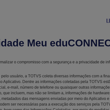
vacidade Meu eduCONNE
formalizar o compromisso com a segurança e a privacidade de i
ivo pelo usuário, a TOTVS coleta diversas informações com a fin
do Aplicativo. Dentre as informações coletadas pela TOTVS est
ial, e-mail, número de telefone ou quaisquer outras informaçõe
o, que incluem, mas não se limitam a, informações de hardware, 
 metadados das mensagens enviadas por meio do Aplicativo e hi
 podem ser necessárias para a execução dos serviços pela TOT
io, bem como das Informações Coletadas, por meio de medidas