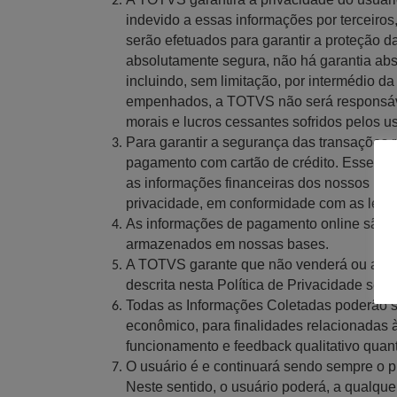
indevido a essas informações por terceiros
serão efetuados para garantir a proteção 
absolutamente segura, não há garantia abs
incluindo, sem limitação, por intermédio d
empenhados, a TOTVS não será responsável 
morais e lucros cessantes sofridos pelos u
Para garantir a segurança das transações
pagamento com cartão de crédito. Esses da
as informações financeiras dos nossos usu
privacidade, em conformidade com as legis
As informações de pagamento online são 
armazenados em nossas bases.
A TOTVS garante que não venderá ou alugar
descrita nesta Política de Privacidade sem
Todas as Informações Coletadas poderão s
econômico, para finalidades relacionadas à
funcionamento e feedback qualitativo quant
O usuário é e continuará sendo sempre o p
Neste sentido, o usuário poderá, a qualque