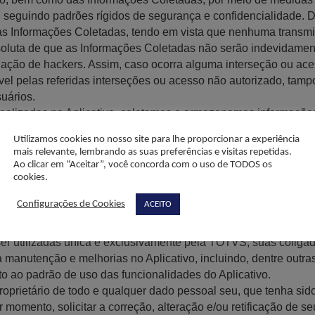
, seguindo padrões rígidos de segurança e confidencialidade. 
das Informações Coletadas, tendo em vista que nenhuma transmi
oluta de que as Informações Coletadas não serão indevidament
a ação de hackers. Assim, caso ocorra alguma interseção ou ac
pelas referidas interseções ou acesso não autorizado, tampou
suários.
 realizadas no Aplicativo, coletamos e armazenamos informaçõ
dos são utilizados exclusivamente para a verificação de segura
Utilizamos cookies no nosso site para lhe proporcionar a experiência
ários. Garantimos que todas as informações coletadas são trat
mais relevante, lembrando as suas preferências e visitas repetidas.
lações vigentes de proteção de dados.
Ao clicar em “Aceitar”, você concorda com o uso de TODOS os
armazenadas somente de forma mascarada pela TOTVS Assim, o
cookies.
Configurações de Cookies
ACEITO
á as Informações Coletadas a terceiros, tampouco as utilizará
 o prévio consentimento do usuário.
er utilizadas única e exclusivamente pela TOTVS, suas coligad
 manutenção e melhorias no Aplicativo, incluindo, dentre outra
o ao padrão de uso das funcionalidades do Aplicativo.
roprietário de todo e qualquer dado pessoal seu, que tenha si
r momento, solicitar a correção, alteração e/ou retificação de